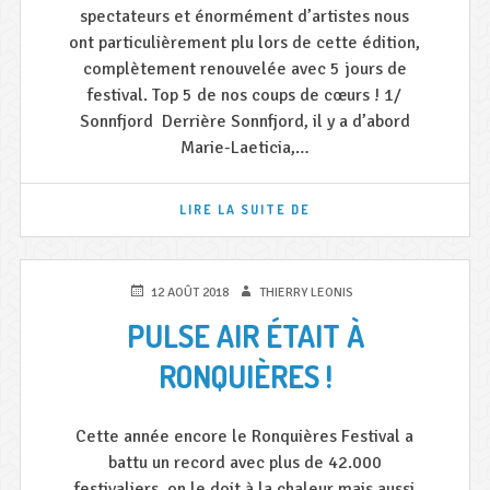
spectateurs et énormément d’artistes nous
ont particulièrement plu lors de cette édition,
complètement renouvelée avec 5 jours de
festival. Top 5 de nos coups de cœurs ! 1/
Sonnfjord Derrière Sonnfjord, il y a d’abord
Marie-Laeticia,…
TOP
LIRE LA SUITE DE
5
DE
NOS
COUPS
PUBLIÉ
AUTEUR
12 AOÛT 2018
THIERRY LEONIS
DE
LE
PULSE AIR ÉTAIT À
CŒUR
DU
RONQUIÈRES !
BSF
Cette année encore le Ronquières Festival a
battu un record avec plus de 42.000
festivaliers, on le doit à la chaleur mais aussi