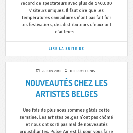
record de spectateurs avec plus de 140.000
visiteurs uniques. Il faut dire que les
températures caniculaires n’ont pas fait fuir
les festivaliers, des distributeurs d’eaux ont
d’ailleurs…
LES
LIRE LA SUITE DE
FRANCOFOLIES
DE
SPA
2018
PUBLIÉ
AUTEUR
26 JUIN 2018
THIERRY LEONIS
C’EST
LE
NOUVEAUTÉS CHEZ LES
FINI
!
ARTISTES BELGES
Une fois de plus nous sommes gâtés cette
semaine. Les artistes belges n’ont pas chômé
et nous ont sorti pas mal de nouveautés
croustillantes, Pulse Air est là pour vous faire