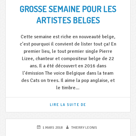
VENDREDI
LE
GROSSE SEMAINE POUR LES
25
MAI
ARTISTES BELGES
!
Cette semaine est riche en nouveauté belge,
c’est pourquoi il convient de lister tout ça! En
premier lieu, le tout premier single Pierre
Lizee, chanteur et compositeur belge de 22
ans. Il a été découvert en 2016 dans
l’émission The voice Belgique dans la team
des Cats on trees. Il aime la pop anglaise, et
le timbre…
GROSSE
LIRE LA SUITE DE
SEMAINE
POUR
LES
ARTISTES
PUBLIÉ
AUTEUR
1 MARS 2018
THIERRY LEONIS
BELGES
LE