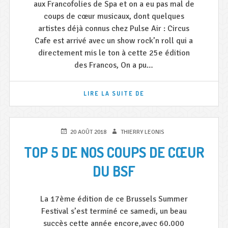
l
aux Francofolies de Spa et on a eu pas mal de
coups de cœur musicaux, dont quelques
l
artistes déjà connus chez Pulse Air : Circus
e
Cafe est arrivé avec un show rock’n roll qui a
r
directement mis le ton à cette 25e édition
a
des Francos, On a pu…
d
UN
i
LIRE LA SUITE DE
DÉBUT
o
DE
FESTIVAL
m
À
PUBLIÉ
AUTEUR
20 AOÛT 2018
THIERRY LEONIS
LA
o
LE
TOP 5 DE NOS COUPS DE CŒUR
HAUTEUR
b
!
DU BSF
i
l
La 17ème édition de ce Brussels Summer
e
Festival s’est terminé ce samedi, un beau
succès cette année encore,avec 60.000