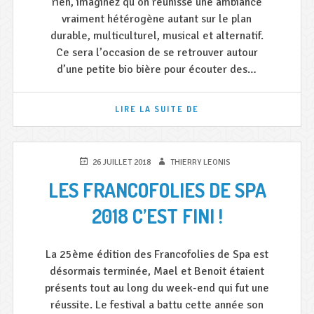
rien, imaginez qu’on réunisse une ambiance
vraiment hétérogène autant sur le plan
durable, multiculturel, musical et alternatif.
Ce sera l’occasion de se retrouver autour
d’une petite bio bière pour écouter des…
LES
LIRE LA SUITE DE
REPORTERS
DU
POSSIBLE
À
PUBLIÉ
AUTEUR
26 JUILLET 2018
THIERRY LEONIS
ESPERANZAH
LE
LES FRANCOFOLIES DE SPA
2018 C’EST FINI !
La 25ème édition des Francofolies de Spa est
désormais terminée, Mael et Benoit étaient
présents tout au long du week-end qui fut une
réussite. Le festival a battu cette année son