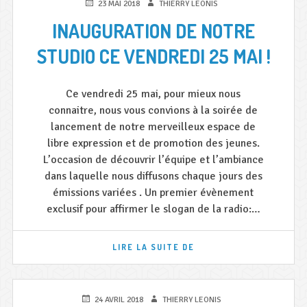
PUBLIÉ
AUTEUR
23 MAI 2018
THIERRY LEONIS
LE
INAUGURATION DE NOTRE
STUDIO CE VENDREDI 25 MAI !
Ce vendredi 25 mai, pour mieux nous
connaitre, nous vous convions à la soirée de
lancement de notre merveilleux espace de
libre expression et de promotion des jeunes.
L’occasion de découvrir l’équipe et l’ambiance
dans laquelle nous diffusons chaque jours des
émissions variées . Un premier évènement
exclusif pour affirmer le slogan de la radio:…
INAUGURATION
LIRE LA SUITE DE
DE
NOTRE
STUDIO
CE
PUBLIÉ
AUTEUR
24 AVRIL 2018
THIERRY LEONIS