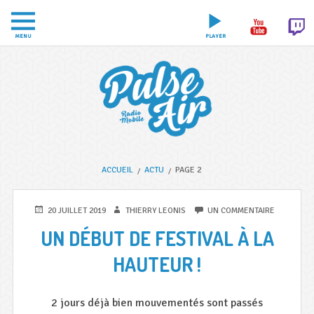
Aller
au
MENU
PLAYER
contenu
FIL
PULSE
L
ACCUEIL
ACTU
PAGE 2
AIR
a
D'ARIANE
PUBLIÉ
AUTEUR
SUR
20 JUILLET 2019
THIERRY LEONIS
UN COMMENTAIRE
n
LE
UN
UN DÉBUT DE FESTIVAL À LA
o
DÉBUT
DE
u
HAUTEUR !
FESTIVAL
À
v
LA
e
HAUTEUR
2 jours déjà bien mouvementés sont passés
!