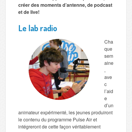
créer des moments d’antenne, de podcast
et de live!
Le lab radio
Cha
que
sem
aine
,
ave
c
l’aid
e
d’un
animateur expérimenté, les jeunes produiront
le contenu du programme Pulse Air et
intégreront de cette façon véritablement