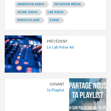
Étiqueté
ANIMATION RADIO
INITIATION MÉDIA
avec
JEUNE RADIO
LAB RADIO
PARASCOLAIRE
STAGE
Navigation
PRÉCÉDENT
de
Article
Le Lab Pulse Air
précédent
l’article
:
SUIVANT
Article
Ta Playlist
suivant
: