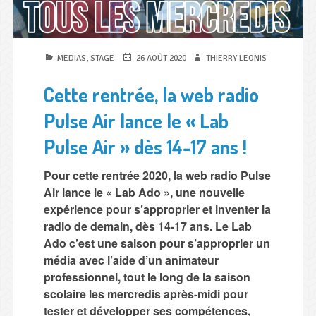
l
l
e
PUBLIÉ
PUBLIÉ
AUTEUR
MEDIAS
,
STAGE
26 AOÛT 2020
THIERRY LEONIS
r
DANS
LE
a
Cette rentrée, la web radio
d
Pulse Air lance le « Lab
i
Pulse Air » dès 14-17 ans !
o
m
Pour cette rentrée 2020, la web radio Pulse
Air lance le « Lab Ado », une nouvelle
o
expérience pour s’approprier et inventer la
b
radio de demain, dès 14-17 ans. Le Lab
i
Ado c’est une saison pour s’approprier un
l
média avec l’aide d’un animateur
professionnel, tout le long de la saison
e
scolaire les mercredis après-midi pour
tester et développer ses compétences,