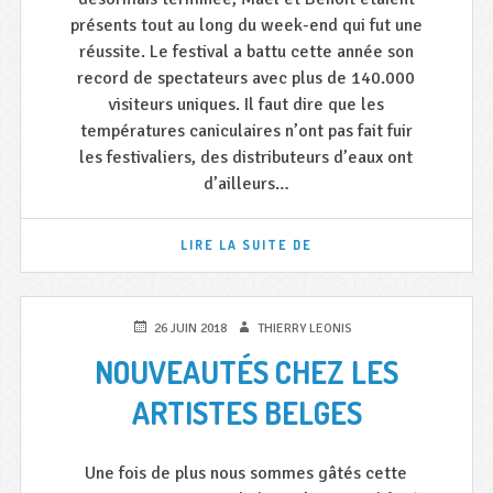
présents tout au long du week-end qui fut une
réussite. Le festival a battu cette année son
record de spectateurs avec plus de 140.000
visiteurs uniques. Il faut dire que les
températures caniculaires n’ont pas fait fuir
les festivaliers, des distributeurs d’eaux ont
d’ailleurs…
LES
LIRE LA SUITE DE
FRANCOFOLIES
DE
SPA
2018
PUBLIÉ
AUTEUR
26 JUIN 2018
THIERRY LEONIS
C’EST
LE
NOUVEAUTÉS CHEZ LES
FINI
!
ARTISTES BELGES
Une fois de plus nous sommes gâtés cette