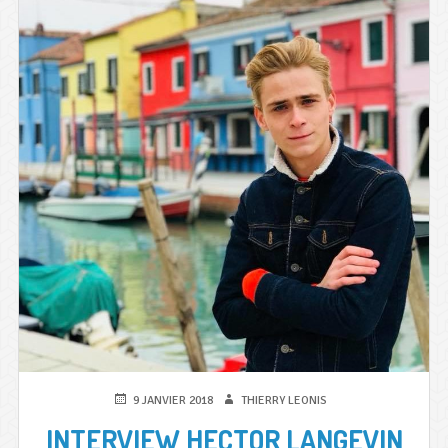
:
MURMUR
PUBLIÉ
AUTEUR
9 JANVIER 2018
THIERRY LEONIS
LE
INTERVIEW HECTOR LANGEVIN