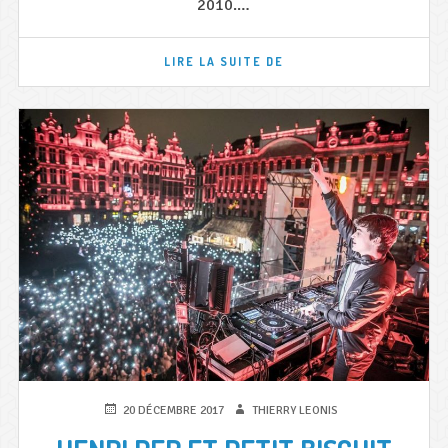
2010.…
CHANGEMENT
LIRE LA SUITE DE
DE
NOM
POUR
LA
CHANTEUSE
LAURA
CROWE
PUBLIÉ
AUTEUR
20 DÉCEMBRE 2017
THIERRY LEONIS
LE