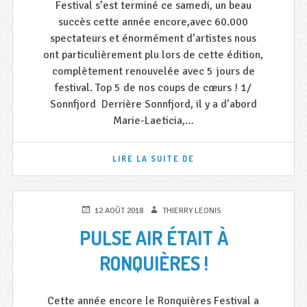
l
Festival s’est terminé ce samedi, un beau
succès cette année encore,avec 60.000
l
spectateurs et énormément d’artistes nous
e
ont particulièrement plu lors de cette édition,
r
complètement renouvelée avec 5 jours de
a
festival. Top 5 de nos coups de cœurs ! 1/
Sonnfjord Derrière Sonnfjord, il y a d’abord
d
Marie-Laeticia,…
i
o
TOP
LIRE LA SUITE DE
m
5
DE
o
NOS
COUPS
b
PUBLIÉ
AUTEUR
12 AOÛT 2018
THIERRY LEONIS
DE
LE
i
PULSE AIR ÉTAIT À
CŒUR
DU
l
RONQUIÈRES !
BSF
e
Cette année encore le Ronquières Festival a