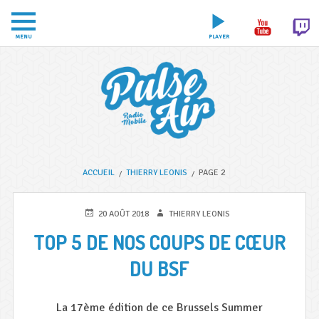
Aller
au
MENU
PLAYER
contenu
FIL
PULSE
L
ACCUEIL
THIERRY LEONIS
PAGE 2
AIR
a
D'ARIANE
PUBLIÉ
AUTEUR
20 AOÛT 2018
THIERRY LEONIS
n
LE
TOP 5 DE NOS COUPS DE CŒUR
o
u
DU BSF
v
e
La 17ème édition de ce Brussels Summer