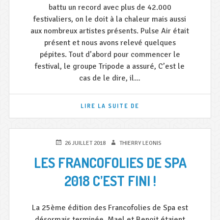
battu un record avec plus de 42.000
festivaliers, on le doit à la chaleur mais aussi
aux nombreux artistes présents. Pulse Air était
présent et nous avons relevé quelques
pépites. Tout d’abord pour commencer le
festival, le groupe Tripode a assuré, C’est le
cas de le dire, il…
PULSE
LIRE LA SUITE DE
AIR
ÉTAIT
À
RONQUIÈRES
PUBLIÉ
AUTEUR
26 JUILLET 2018
THIERRY LEONIS
!
LE
LES FRANCOFOLIES DE SPA
2018 C’EST FINI !
La 25ème édition des Francofolies de Spa est
désormais terminée, Mael et Benoit étaient