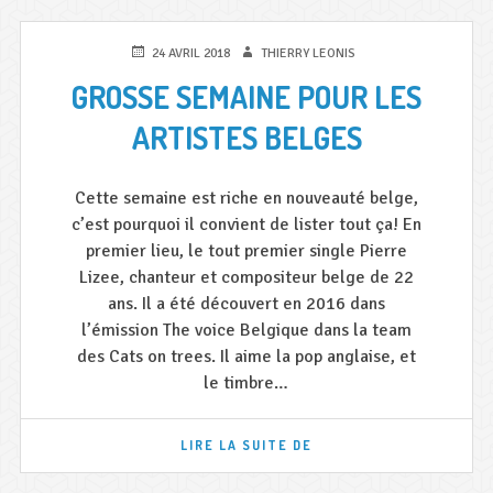
NOTRE
STUDIO
CE
PUBLIÉ
AUTEUR
24 AVRIL 2018
THIERRY LEONIS
VENDREDI
LE
GROSSE SEMAINE POUR LES
25
MAI
ARTISTES BELGES
!
Cette semaine est riche en nouveauté belge,
c’est pourquoi il convient de lister tout ça! En
premier lieu, le tout premier single Pierre
Lizee, chanteur et compositeur belge de 22
ans. Il a été découvert en 2016 dans
l’émission The voice Belgique dans la team
des Cats on trees. Il aime la pop anglaise, et
le timbre…
GROSSE
LIRE LA SUITE DE
SEMAINE
POUR